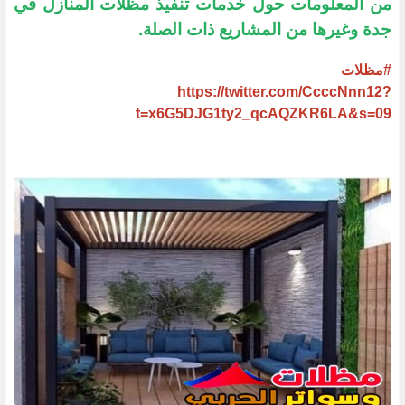
من المعلومات حول خدمات تنفيذ مظلات المنازل في
جدة وغيرها من المشاريع ذات الصلة.
#مظلات
https://twitter.com/CcccNnn12?
t=x6G5DJG1ty2_qcAQZKR6LA&s=09