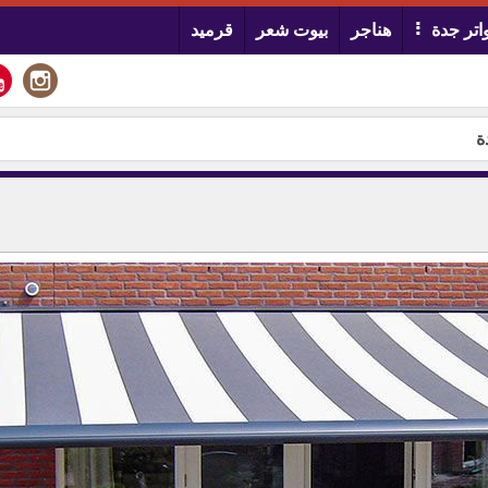
تر جدة
هناجر
بيوت شعر
قرميد
ة