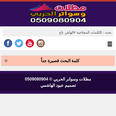
كلمة البحث قصيرة جداً
مظلات وسواتر الحربي © 0509080904
تصميم عبود الهاشمي