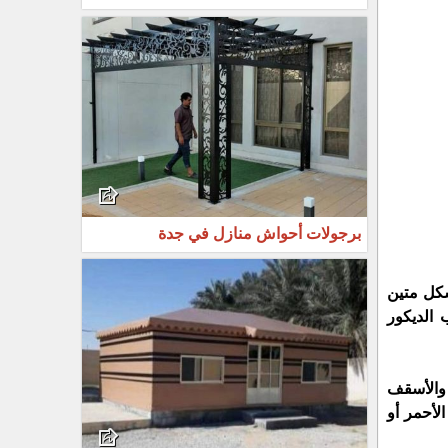
برجولات أحواش منازل في جدة
شكل متين
 الديكور
 والأسقف
لأحمر أو