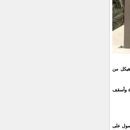
 هيكل من
دة وأسقف
لحصول على