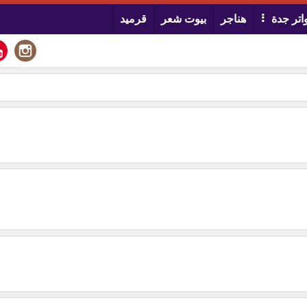
تر جدة
هناجر
بيوت شعر
قرميد