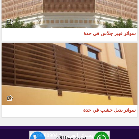
سواتر فيبر جلاس في جدة
سواتر بديل خشب في جدة
مظلات وسواتر الحربي © 0509080904
تحدث معنا الآن