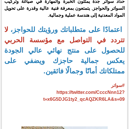
حداد سواتر جدة يمثلون الخبرة والمهارة في صياغة وتركيب
السواتر والحواجز. يتمتعون بمعرفة فنية عالية وقدرة على تحويل
المواد المعدنية إلى هندسة عملية وجمالية.
اعتمادًا على متطلباتك ورؤيتك للحواجز،
لا
تتردد في التواصل مع مؤسسة الحربي
للحصول على منتج نهائي عالي الجودة
يعكس جمالية حاجزك ويضفي على
ممتلكاتك أمانًا وجمالًا فائقين.
#سواتر
https://twitter.com/CcccNnn12?
t=x6G5DJG1ty2_qcAQZKR6LA&s=09