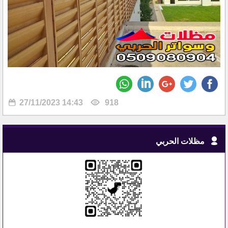
27/11/2023 14:43
918
مظلات الحربي