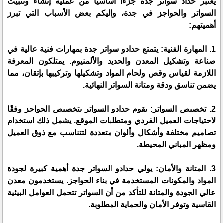
يُعتبر حداد سواتر جدة جزءًا أساسيًا من عملية إنشاء وتثبيت
السواتر والحواجز في جدة، وإليكم بعض الأسباب التي تبرز
أهميتهم:
1. المهارة الفنية: يتمتع حدادو سواتر جدة بمهارات فنية عالية في
صناعة وتشكيل المعدن والحديد والألمنيوم. يمتلكون المعرفة
اللازمة لقياس وقص ولحام المواد وتشكيلها وتركيبها بإتقان، مما
يضمن تناسق ودقة ومتانة السواتر النهائية.
2. تخصيص السواتر: يقوم حدادو السواتر بتخصيص الحواجز وفقًا
لاحتياجات العميل الفردي ومتطلبات الموقع. يشمل ذلك استخدام
تصاميم مختلفة وأشكال وألوان متعددة لتتناسب مع ذوق العميل
ومظهر المباني المحيطة.
3. المتانة والأمان: يولي حدادو السواتر جدة أهمية كبيرة لجودة
المواد والمكونات المستخدمة في بناء الحواجز. يستخدمون معدن
عالي الجودة والمتانة للتأكد من أن السواتر تتحمل العوامل البيئية
القاسية وتوفر الأمان والحماية المطلوبة.